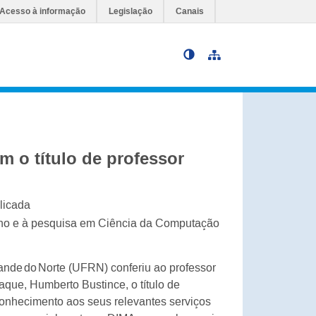
Acesso à informação
Legislação
Canais
Ir para o conteúdo
 o título de professor
licada
sino e à pesquisa em Ciência da Computação
ande do Norte (UFRN) conferiu ao professor
aque, Humberto Bustince, o título de
onhecimento aos seus relevantes serviços