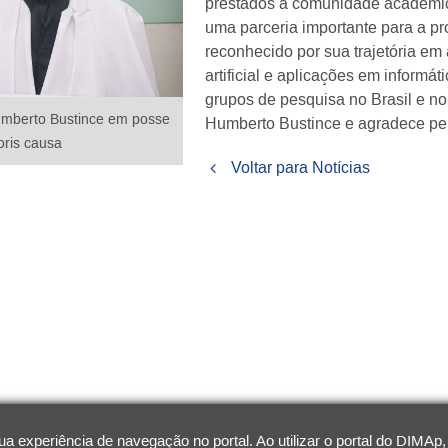
prestados à comunidade acadêmic
uma parceria importante para a pro
reconhecido por sua trajetória em
artificial e aplicações em informá
grupos de pesquisa no Brasil e no
umberto Bustince em posse
Humberto Bustince e agradece pel
oris causa
Voltar para Notícias
 experiência de navegação no portal. Ao utilizar o portal do DIMAp,