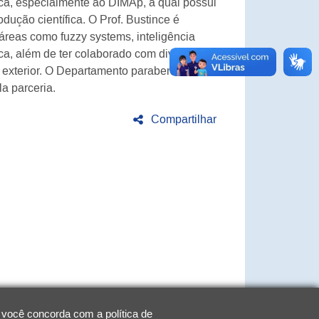
a, especialmente ao DIMAp, a qual possui
dução científica. O Prof. Bustince é
 áreas como fuzzy systems, inteligência
tica, além de ter colaborado com diversos
 exterior. O Departamento parabeniza o Prof.
a parceria.
Compartilhar
 você concorda com a política de